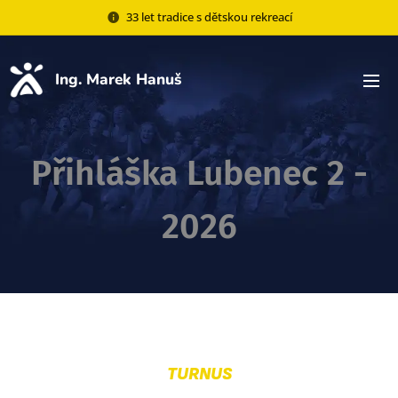
33 let tradice s dětskou rekreací
Ing. Marek Hanuš
Přihláška Lubenec 2 -
2026