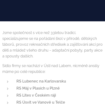
Jsme společnost s více než 33letou tradicí,
specializujeme se na pořádání škol v přírodě, dětských
táborů, provoz rekreačních středisek a zajišťování akcí pro
děti a mládež všeho druhu - adaptační pobyty, party akce
a spousty dalších.
Sídlo firmy se nachází v Ústí nad Labem, nicméně areály
máme po celé republice:
RS Lubenec na Karlovarsku
RS Máj v Plasích u Plzně
RS Lites v Českém ráji
RS Úsvit ve Vanově u Telče