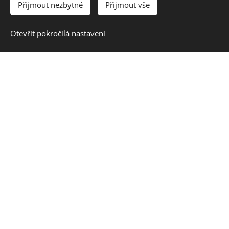
Přijmout nezbytné
Přijmout vše
nám pošlete svůj životopis a vybranou pozici na
mailovou adresu haul@haul.cz.
Otevřít pokročilá nastavení
V případě dotazů se na nás neváhejte obrátit! Těšíme
se na spolupráci :o)
HAUL tým
Spolupracujeme s portálem
Vytvořil:
Jan Kábrt svatební fotograf