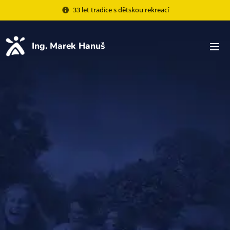
33 let tradice s dětskou rekreací
Ing. Marek Hanuš