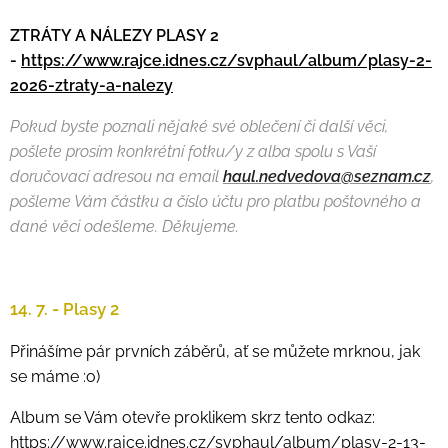
ZTRÁTY A NÁLEZY PLASY 2
-
https://www.rajce.idnes.cz/svphaul/album/plasy-2-
2026-ztraty-a-nalezy
Pokud byste poznali nějaké své oblečení či další věci,
pošlete prosím konkrétní fotku/y z alba spolu s Vaší
doručovací adresou na email
haul.nedvedova@seznam.cz
,
pošleme Vám částku a číslo účtu pro platbu poštovného a
dané věci odešleme. Děkujeme.
14. 7. - Plasy 2
Přinášíme pár prvních záběrů, ať se můžete mrknou, jak
se máme :o)
Album se Vám otevře proklikem skrz tento odkaz:
https://www.rajce.idnes.cz/svphaul/album/plasy-2-13-