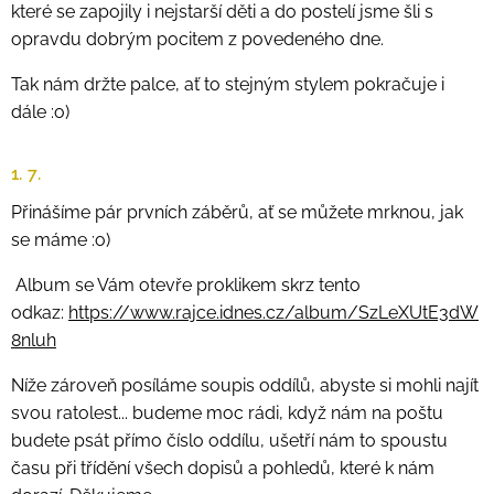
které se zapojily i nejstarší děti a do postelí jsme šli s
opravdu dobrým pocitem z povedeného dne.
Tak nám držte palce, ať to stejným stylem pokračuje i
dále :o)
1. 7.
Přinášíme pár prvních záběrů, ať se můžete mrknou, jak
se máme :o)
Album se Vám otevře proklikem skrz tento
odkaz:
https://www.rajce.idnes.cz/album/SzLeXUtE3dW
8nluh
Níže zároveň posíláme soupis oddílů, abyste si mohli najít
svou ratolest... budeme moc rádi, když nám na poštu
budete psát přímo číslo oddílu, ušetří nám to spoustu
času při třídění všech dopisů a pohledů, které k nám