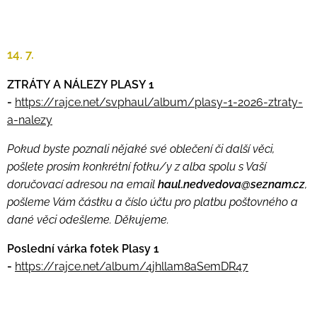
14. 7.
ZTRÁTY A NÁLEZY PLASY 1
-
https://rajce.net/svphaul/album/plasy-1-2026-ztraty-
a-nalezy
Pokud byste poznali nějaké své oblečení či další věci,
pošlete prosím konkrétní fotku/y z alba spolu s Vaší
doručovací adresou na email
haul.nedvedova@seznam.cz
,
pošleme Vám částku a číslo účtu pro platbu poštovného a
dané věci odešleme. Děkujeme.
Poslední várka fotek Plasy 1
-
https://rajce.net/album/4jhllam8aSemDR47