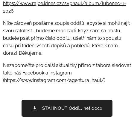
https://www.rajce.idnes.cz/svphaul/album/lubenec-1-
2026
Níže zároveň posíláme soupis oddílů, abyste si mohli najít
svou ratolest... budeme moc rádi, když nám na poštu
budete psát přímo číslo oddílu, ušetří nám to spoustu
času při třídění všech dopisů a pohledů, které k nám
dorazí. Děkujeme.
Nezapomeňte pro další aktualitky přímo z tábora sledovat
také náš Facebook a Instagram
(https://www.instagram.com/agentura_haul/)
STÁHNOUT Oddí... net.docx