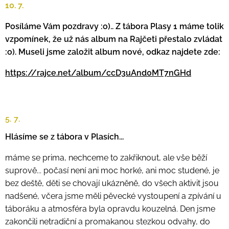
10. 7.
Posíláme Vám pozdravy :o).. Z tábora Plasy 1 máme tolik
vzpomínek, že už nás album na Rajčeti přestalo zvládat
:o). Museli jsme založit album nové, odkaz najdete zde:
https://rajce.net/album/ccD3uAnd0MT7nGHd
5. 7.
Hlásíme se z tábora v Plasích...
máme se prima, nechceme to zakřiknout, ale vše běží
suprově... počasí není ani moc horké, ani moc studené, je
bez deště, děti se chovají ukázněně, do všech aktivit jsou
nadšené, včera jsme měli pěvecké vystoupení a zpívání u
táboráku a atmosféra byla opravdu kouzelná. Den jsme
zakončili netradiční a promakanou stezkou odvahy, do