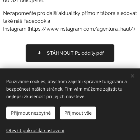
dorazí. Děkujeme.
Nezapomeňte pro další aktualitky přímo z tábora sledovat
také náš Facebook a
Instagram
(https://www.instagram.com/agentura_haul/)
STÁHNOUT P1 oddíly.pdf
Používáme cookies, abychom zajistili správné fungování a
Vytvořil:
Jan Kábrt svatební fotograf
bezpečnost našich stránek. Tím vám můžeme zajistit tu
nejlepší zkušenost při jejich návštěvě.
Fotografování, tvorba webových stránek, grafické práce
Ing. Marek Hanuš - HAUL
Přijmout nezbytné
Přijmout vše
Brandtova 3270/20, 400 11, Ústí nad Labem
Email: haul@haul.cz
Otevřít pokročilá nastavení
Telefon: +420 602 699 771
Cookies