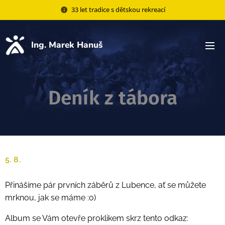
33 let tradice s dětskou rekreací
Ing. Marek Hanuš
Deník z tábora
5. 8.
Přinášíme pár prvních záběrů z Lubence, ať se můžete
mrknou, jak se máme :o)
Album se Vám otevře proklikem skrz tento odkaz: