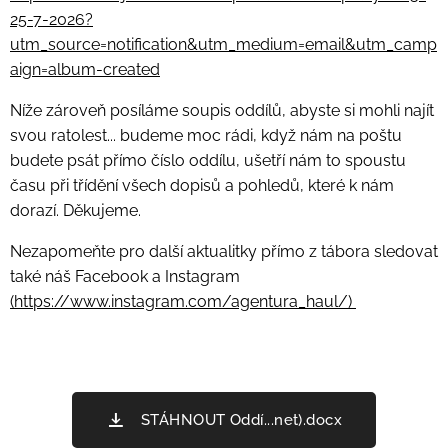
25-7-2026?
utm_source=notification&utm_medium=email&utm_camp
aign=album-created
Níže zároveň posíláme soupis oddílů, abyste si mohli najít
svou ratolest... budeme moc rádi, když nám na poštu
budete psát přímo číslo oddílu, ušetří nám to spoustu
času při třídění všech dopisů a pohledů, které k nám
dorazí. Děkujeme.
Nezapomeňte pro další aktualitky přímo z tábora sledovat
také náš Facebook a Instagram
(https://www.instagram.com/agentura_haul/)
STÁHNOUT Oddí...net).docx