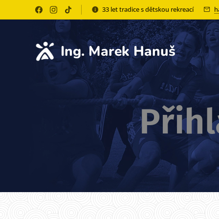
33 let tradice s dětskou rekreací
h
Ing. Marek Hanuš
Přih