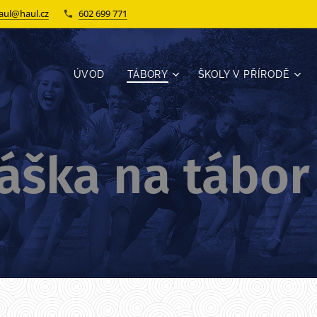
aul@haul.cz
602 699 771
ÚVOD
TÁBORY
ŠKOLY V PŘÍRODĚ
láška na tábor