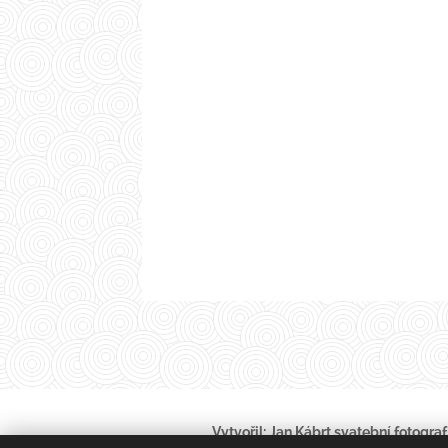
Vytvořil:
Jan Kábrt svatební fotograf